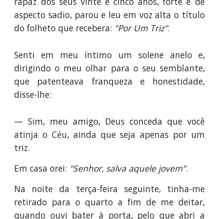
rapaz dos seus vinte e cinco anos, forte e de
aspecto sadio, parou e leu em voz alta o título
do folheto que recebera:
"Por Um Triz"
.
Senti em meu íntimo um solene anelo e,
dirigindo o meu olhar para o seu semblante,
que patenteava franqueza e honestidade,
disse-lhe:
— Sim, meu amigo, Deus conceda que você
atinja o Céu, ainda que seja apenas por um
triz.
Em casa orei:
"Senhor, salva aquele jovem"
.
Na noite da terça-feira seguinte, tinha-me
retirado para o quarto a fim de me deitar,
quando ouvi bater à porta, pelo que abri a