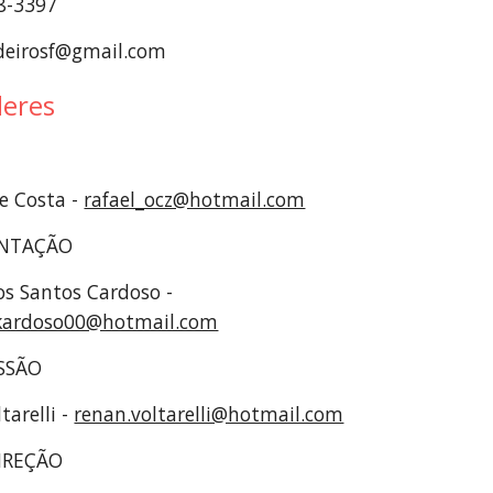
48-3397
eirosf@gmail.com
deres
e Costa - 
rafael_ocz@hotmail.com
NTAÇÃO
Priscila dos Santos Cardoso - 
a_kardoso00@hotmail.com
SSÃO
arelli - 
renan.voltarelli@hotmail.com
IREÇÃO