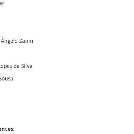
ar
Ângelo Zanin
Lopes da Silva
 Sousa
entes: