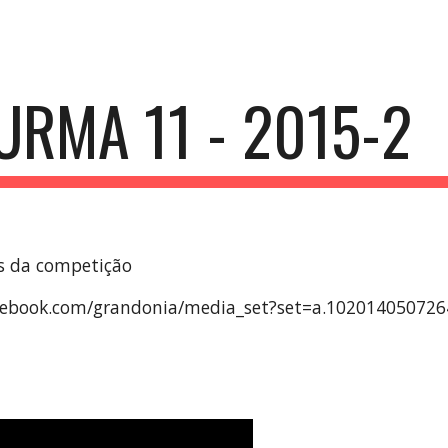
ip to main content
Skip to navigat
URMA 11 - 2015-2
s da competição
acebook.com/grandonia/media_set?set=a.1020140507