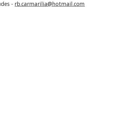
udes - 
rb.carmarilia@hotmail.com