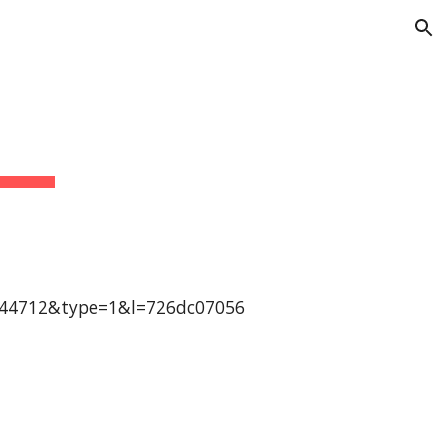
ion
2644712&type=1&l=726dc07056