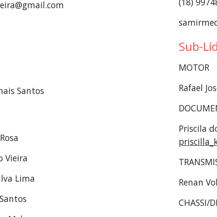
(18) 997
iveira@gmail.com
samirmed
Sub-Lí
MOTOR
Rafael Jos
nais Santos
DOCUME
 Rosa
priscill
o Vieira
TRANSMI
ilva Lima
Renan Volt
 Santos
CHASSI/D