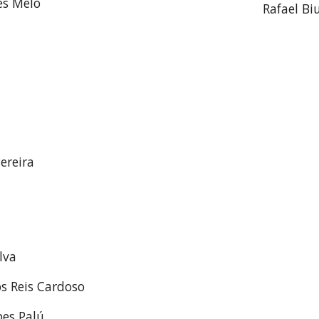
es Melo
Rafael Bi
ereira
lva
s Reis Cardoso
pes Palú