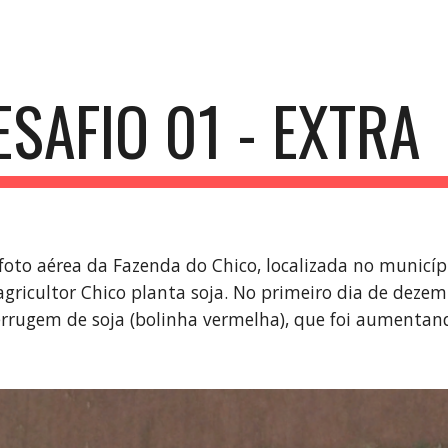
ip to main content
Skip to navigat
ESAFIO 01 - EXTRA
foto aérea da Fazenda do Chico, localizada no municí
agricultor Chico planta soja. No primeiro dia de dez
errugem de soja (bolinha vermelha), que foi aumentand