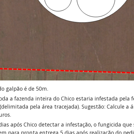
 do galpão é de 50m.
oda a fazenda inteira do Chico estaria infestada pela
(delimitada pela área tracejada). Sugestão: Calcule a ár
uros. 
ias após Chico detectar a infestação, o fungicida qu
em para pronta entrega 5 dias após realização do pedid