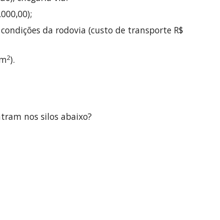
000,00); 
ondições da rodovia (custo de transporte R$ 
2
cm
).
tram nos silos abaixo?